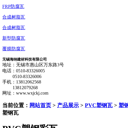
FRP防腐瓦
合成树脂瓦
合成树脂瓦
新型防腐瓦
覆膜防腐瓦
无锡海纳建材科技有限公司
地址：无锡市惠山区万东路3号
电话：0510-83326005
0510-83326006
手机：13812062568
13812079268
网址：www.wxjckj.com
当前位置：
网站首页
>
产品展示
>
PVC塑钢瓦
>
塑
塑钢瓦