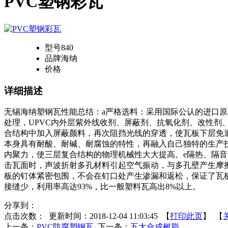
PVC塑钢彩瓦
型号
840
品牌
海纳
价格
详细描述
无锡海纳塑钢瓦性能总结：a严格选料：采用国际公认的进口
处理，UPVC内外层紫外线收剂、屏蔽剂、抗氧化剂、改性
合结构中加入屏蔽颜料，再次阻挡光线的穿透，使瓦板下层免遭
本身具有耐酸、耐碱、耐腐蚀的特性，再融入自己独特的生产
内聚力，使三层复合结构的物理机械性大大提高。e隔热、隔
击瓦面时，声波折射多孔材料引起空气振动，与多孔壁产生摩
板的钉体紧密包围，不会在钉口处产生渗漏和返松，保证了瓦
接缝少，利用率高达93%，比一般塑料瓦高出8%以上。
分享到：
点击次数：
更新时间：2018-12-04 11:03:45 【
打印此页
】 【
上一条：
PVC防腐塑钢瓦
下一条：
五大合成树脂