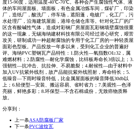
度15-90度，适用温度-40℃-70℃。各种会产生腐蚀性气体、液
体的车间屋面板、墙面板，有色金属冶炼车间，煤矿厂，印染
厂，造纸厂，酸洗厂，停车场，遮阳蓬，电镀厂，化工厂，污
水处理厂，沿海建筑屋面，港埠仓储仓库等。针对化工厂的厂
区含有酸碱性气体，造成对彩钢厂房屋面瓦彩钢墙壁腐蚀很重
的这一现象，无锡海纳建材科技有限公司经过潜心研究，艰苦
攻关，研制成功一种超耐腐蚀的专用于化工厂房的一种轻质屋
面彩色型板。产品投放一年多以来，受到化工企业的普遍好
评。海纳PVC塑钢瓦产品特性：1.防火性—氧指数OI≥32，属
难燃材料；2.防腐性—耐化学腐蚀，比锌板寿命长3倍以上；3.
强韧性—抗冲击、抗拉伸、不易脆裂；4.耐候性—由于材料中
加入UV抗紫外线剂，故产品能抗紫外线照射，寿命特长；5.
低噪音—下雨时噪音特低，比金属屋面板的噪音降低30db以
上；6.轻便型—安装、搬运容易、省时省力；7.美观性—色泽
亮丽，鲜艳多彩；8.环保型—不含石棉成份，无致癌物质释
放。
分享到：
上一条
ASA防腐板厂家
下一条
PVC波纹瓦