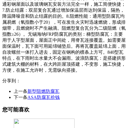
通彩钢屋面以及玻璃钢瓦安装方法完全一样，施工简便快捷；
7.防止结露：双层复合瓦通过增加保温层而达到保温，隔热，
降温降噪音和防止结露的目的。8.阻燃性能：通用型防腐瓦均
属易燃（氧指数小于20），可在发生火灾时迅速燃烧，形成排
烟带，且燃烧时不产生融滴。阻燃型复合瓦分为二级阻燃（氧
指数≥26）。无锡海纳FRP防腐瓦的类别：梯型防腐瓦：主要
用于人字型屋面，屋面正中间处，用脊瓦连接覆盖。如需要屋
面保温时，瓦下面可用延绵铺垫后。再将瓦覆盖延绵上面，用
自攻螺丝一体打入进去，固定在钢构的檩条上方可。840型瓦
特点，在下雨时出水量大不会漏雨。波浪防腐瓦：是搭建拱形
式建筑大棚的材料，在大跨距屋顶搭建，不变形，施工快捷，
方便，在施工允许时，无需纵向搭接。
分享到：
上一条
新型阻燃防腐瓦
下一条
ASA防腐瓦价钱
您可能喜欢