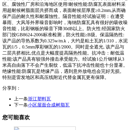
区、腐蚀性厂房和沿海地区使用!耐候性能:防腐瓦表面材料采
用超耐候树脂面层共挤而成，表面耐候层厚度≥0.2mm,从而确
保产品的耐久性和耐腐蚀性。隔音性能:经试验证明：在遭受
暴雨、大风等外界噪音影响时，海纳防腐瓦具有很好的吸收噪
音性能，比彩钢板的噪音下降30dB以上。防火性:经国家防火
部门按GB8624-2006标准检测，防火性能≥B级。保温隔热性:
该产品的导热系数为0.325w/m.k，大约是粘土瓦的1/310，水泥
瓦的1/5，0.5mm厚彩钢瓦的1/2000。同时是全遮光, 该产品与
二层共挤相比,优点是大幅度提高隔热性能。抗冲击：耐低温
性能:该产品具有较强外撞击承受能力。经试验1公斤钢球从3
米高自由落下不会产生裂纹，低温下抗冲击性能也十分显著。
绝缘性能:防腐瓦是绝缘产品，遇到意外放电也会完好无损。
特别是雷发地区和高压线附近代替金属瓦更有保障。
分享到：
上一条
浙江塑料瓦
下一条
小区屋面合成树脂瓦
您可能喜欢