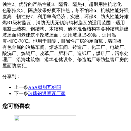
蚀性2、优异的产品性能3、隔音、隔热4、超耐用性抗老化，
色彩持久5、隔热效果好夏不怕热，冬不怕冷6、机械性能好强
度高，韧性好7、利用率高经济，实惠，环保8、防火性能好难
燃B1级树脂瓦，消防无忧无锡海纳树脂瓦的适用范围：适用
混凝土结构、钢结构、木结构、砖木混合结构等各种结构新建
坡屋面和老建筑平改坡屋面，适用坡度15-90度，适用温
度-40℃-70℃。也用于耐酸，耐碱性厂房的屋面瓦，墙面板：
有色金属的冶炼车间、熔炼车间、铸造厂，化工厂、电镀厂、
酸洗厂、炼钢厂、皮革厂、肥料厂、造纸厂，煤矿厂，污水处
理厂，沿海建筑物、港埠仓储设备、修造船厂等防盐害厂房的
屋面防腐瓦。
分享到：
上一条
ASA树脂瓦好吗
下一条
玻璃钢透明瓦厂家
您可能喜欢