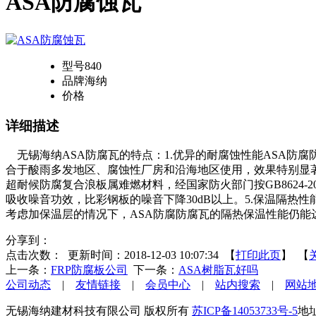
ASA防腐蚀瓦
型号
840
品牌
海纳
价格
详细描述
无锡海纳ASA防腐瓦的特点：1.优异的耐腐蚀性能ASA防
合于酸雨多发地区、腐蚀性厂房和沿海地区使用，效果特别显著。
超耐候防腐复合浪板属难燃材料，经国家防火部门按GB8624-
吸收噪音功效，比彩钢板的噪音下降30dB以上。5.保温隔热性能优异-
考虑加保温层的情况下，ASA防腐防腐瓦的隔热保温性能仍能
分享到：
点击次数：
更新时间：2018-12-03 10:07:34 【
打印此页
】 【
上一条：
FRP防腐板公司
下一条：
ASA树脂瓦好吗
公司动态
|
友情链接
|
会员中心
|
站内搜索
|
网站
无锡海纳建材科技有限公司 版权所有
苏ICP备14053733号-5
地址