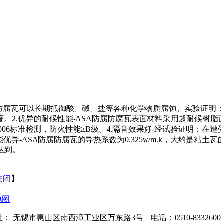
腐防腐瓦可以长期抵御酸、碱、盐等各种化学物质腐蚀。实验证明：
2.优异的耐候性能-ASA防腐防腐瓦表面材料采用超耐候树脂
2006标准检测，防火性能≥B级。4.隔音效果好-经试验证明：
ASA防腐防腐瓦的导热系数为0.325w/m.k，大约是粘土瓦的1/
达到。
关闭
】
地图
： 无锡市惠山区南西漳工业区万东路3号 电话：0510-83326005 