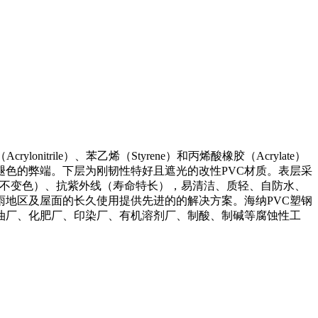
rile）、苯乙烯（Styrene）和丙烯酸橡胶（Acrylate）
褪色的弊端。下层为刚韧性特好且遮光的改性PVC材质。表层采
十年不变色）、抗紫外线（寿命特长），易清洁、质轻、自防水、
地区及屋面的长久使用提供先进的的解决方案。海纳PVC塑钢
油厂、化肥厂、印染厂、有机溶剂厂、制酸、制碱等腐蚀性工