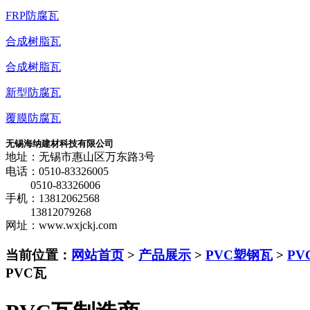
FRP防腐瓦
合成树脂瓦
合成树脂瓦
新型防腐瓦
覆膜防腐瓦
无锡海纳建材科技有限公司
地址：无锡市惠山区万东路3号
电话：0510-83326005
0510-83326006
手机：13812062568
13812079268
网址：www.wxjckj.com
当前位置：
网站首页
>
产品展示
>
PVC塑钢瓦
>
PV
PVC瓦