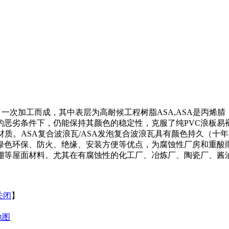
成，其中表层为高耐候工程树脂ASA,ASA是丙烯腈（Acrylonit
恶劣条件下，仍能保持其颜色的稳定性，克服了纯PVC浪板易
材质。ASA复合波浪瓦/ASA发泡复合波浪瓦具有颜色持久（
绿色环保、防火、绝缘、安装方便等优点，为腐蚀性厂房和重酸雨
棚等屋面材料。尤其在有腐蚀性的化工厂、冶炼厂、陶瓷厂、酱
关闭
】
地图