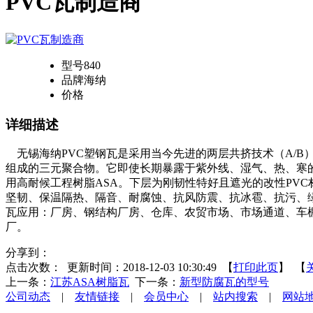
PVC瓦制造商
型号
840
品牌
海纳
价格
详细描述
无锡海纳PVC塑钢瓦是采用当今先进的两层共挤技术（A/B）一次加工而
组成的三元聚合物。它即使长期暴露于紫外线、湿气、热、寒的
用高耐候工程树脂ASA。下层为刚韧性特好且遮光的改性PVC
坚韧、保温隔热、隔音、耐腐蚀、抗风防震、抗冰雹、抗污、
瓦应用：厂房、钢结构厂房、仓库、农贸市场、市场通道、车
厂。
分享到：
点击次数：
更新时间：2018-12-03 10:30:49 【
打印此页
】 【
上一条：
江苏ASA树脂瓦
下一条：
新型防腐瓦的型号
公司动态
|
友情链接
|
会员中心
|
站内搜索
|
网站