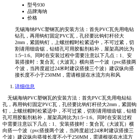
型号
930
品牌
海纳
价格
无锡海纳PVC塑钢瓦的安装方法：首先PVC瓦先用电钻
钻孔，再用钩钉固定PVC瓦，孔径要比钩钉杆径大
2mm，紧固钩钉，上螺丝帽时松紧适中，不可过紧，切
割请用细齿锯，钻错孔可用胶黏剂粘补，屋架高跨比为
1:5~1:6。同时在安装过程中需要注意以下几点：1、安
装搭接时：复合瓦（大波瓦）横向搭一个波（pvc搭接两
个波，当跨度超过24米时建议搭接三个波）建议纵向搭
接长度不小于250MM，需请根据在水流方向和风
详细信息
无锡海纳PVC塑钢瓦的安装方法：首先PVC瓦先用电钻钻
孔，再用钩钉固定PVC瓦，孔径要比钩钉杆径大2mm，紧固钩
钉，上螺丝帽时松紧适中，不可过紧，切割请用细齿锯，钻错
孔可用胶黏剂粘补，屋架高跨比为1:5~1:6。同时在安装过程
中需要注意以下几点：1、安装搭接时：复合瓦（大波瓦）横
向搭一个波（pvc搭接两个波，当跨度超过24米时建议搭接三
个波）建议纵向搭接长度不小于250MM，需请根据在水流方