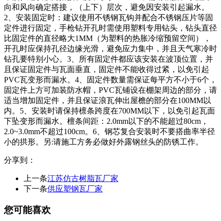
向和风向确定搭接，（上下）层次，避免因安装引起漏水。
2、安装固定时：建议使用不锈钢瓦钩并配合不锈钢压片等固
定件进行固定，手枪钻开孔时需使用塑料专用钻头，钻头直径
比固定件的直径略大1MM（为塑料的热胀冷缩预留空间），
开孔时应保持孔径边缘光滑，避免应力集中，并且天气寒冷时
钻孔要特别小心。3、所有固定件都应该安装在波顶位置，并
且保证固定件与瓦面垂直，固定件不能收得过紧，以免引起
PVC瓦变形而漏水。4、固定件数量需保证每平方不小于6个，
固定件上方可加装防水帽，PVC瓦铺设在棚架周边的部分，请
适当增加固定件，并且保证浪瓦伸出屋檐的部分在100MM以
内。5、安装时请保持檩条跨度在700MM以下，以免引起瓦面
下坠变形而漏水。檀条间距：2.0mm以下的不能超过80cm，
2.0~3.0mm不超过100cm。6、钢芯复合安装时不要搭曲率半径
小的拱形。另:请施工方务必做好外露钢丝头的防锈工作。
分享到：
上一条
江苏仿古树脂瓦厂家
下一条
供应塑钢瓦厂家
您可能喜欢