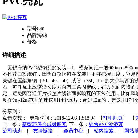
PVC亮瓦
型号
840
品牌
海纳
价格
详细描述
无锡海纳PVC塑钢瓦的安装：1、横条间距一般600mm-80
不推荐自攻螺钉，因为自攻螺钉在安装时不好把握力度，容易
关键在屋架角钢（30、40、50）或管（3/4、1）的大小与
右，每件瓦上应该沿长度方向有三条固定线，在去瓦面搭接的
定，避免因普通压片或垫片锈蚀而影响瓦的正常使用，比如风暴的
度在9m-12m范围的建议用14个压片；超过12m的，建议用
分享到：
点击次数：
更新时间：2018-12-03 13:18:04 【
打印此页
】 【
上一条：
新型环保合成树脂瓦
下一条：
销售PVC波浪瓦
公司动态
|
友情链接
|
会员中心
|
站内搜索
|
网站