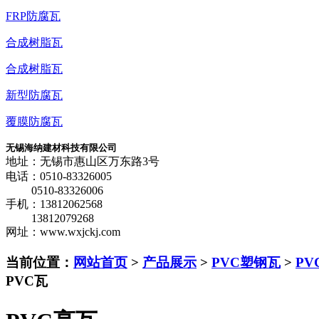
FRP防腐瓦
合成树脂瓦
合成树脂瓦
新型防腐瓦
覆膜防腐瓦
无锡海纳建材科技有限公司
地址：无锡市惠山区万东路3号
电话：0510-83326005
0510-83326006
手机：13812062568
13812079268
网址：www.wxjckj.com
当前位置：
网站首页
>
产品展示
>
PVC塑钢瓦
>
PV
PVC瓦