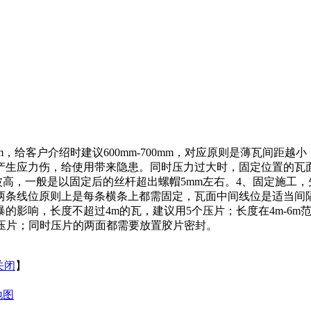
0mm，给客户介绍时建议600mm-700mm，对应原则是薄瓦间
产生应力伤，给使用带来隐患。同时压力过大时，固定位置的瓦
瓦的波高，一般是以固定后的丝杆超出螺帽5mm左右。4、固定施工
两条线位原则上是每条横条上都需固定，瓦面中间线位是适当间
影响，长度不超过4m的瓦，建议用5个压片；长度在4m-6m范围
17个压片；同时压片的两面都需要放置胶片密封。
关闭
】
地图