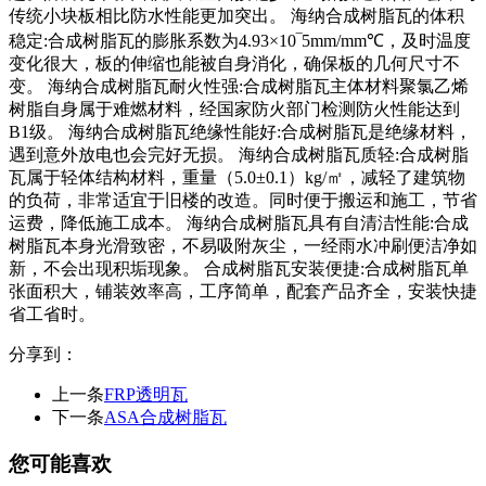
传统小块板相比防水性能更加突出。 海纳合成树脂瓦的体积
稳定:合成树脂瓦的膨胀系数为4.93×10‾5mm/mm℃，及时温度
变化很大，板的伸缩也能被自身消化，确保板的几何尺寸不
变。 海纳合成树脂瓦耐火性强:合成树脂瓦主体材料聚氯乙烯
树脂自身属于难燃材料，经国家防火部门检测防火性能达到
B1级。 海纳合成树脂瓦绝缘性能好:合成树脂瓦是绝缘材料，
遇到意外放电也会完好无损。 海纳合成树脂瓦质轻:合成树脂
瓦属于轻体结构材料，重量（5.0±0.1）kg/㎡，减轻了建筑物
的负荷，非常适宜于旧楼的改造。同时便于搬运和施工，节省
运费，降低施工成本。 海纳合成树脂瓦具有自清洁性能:合成
树脂瓦本身光滑致密，不易吸附灰尘，一经雨水冲刷便洁净如
新，不会出现积垢现象。 合成树脂瓦安装便捷:合成树脂瓦单
张面积大，铺装效率高，工序简单，配套产品齐全，安装快捷
省工省时。
分享到：
上一条
FRP透明瓦
下一条
ASA合成树脂瓦
您可能喜欢