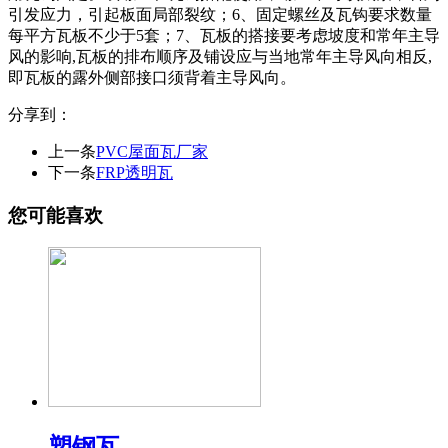
引发应力，引起板面局部裂纹；6、固定螺丝及瓦钩要求数量
每平方瓦板不少于5套；7、瓦板的搭接要考虑坡度和常年主导
风的影响,瓦板的排布顺序及铺设应与当地常年主导风向相反,
即瓦板的露外侧部接口须背着主导风向。
分享到：
上一条
PVC屋面瓦厂家
下一条
FRP透明瓦
您可能喜欢
塑钢瓦