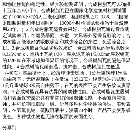
和物理性能的稳定性。经实验检测证明，合成树脂瓦可以确保
十五年△E小于5。合成树脂瓦已在国家化学建筑材料测试通
过了10000小时的人工老化测试，检测结果△E=3.86。（根据
太阳照射量和年日照时间，10000小时检测试验相当于自然使
用28年。）2.合成树脂瓦隔音效果好。合成树脂瓦通过音位测
定试验表明，在遭受暴雨、冰雹、大风等外界噪音影响时，合
成树脂瓦能很好的吸收噪音和减少噪音的穿过，免受噪音之
扰。3.合成树脂瓦保温隔热效果好。合成树脂瓦的导热系数为
0.325w/m.k，是粘土瓦的1/30，厚水泥瓦的1/5,0.5mm厚彩钢瓦
的1/2000.在不考虑加保温层的情况下，合成树脂瓦的隔热保温
性能。4.合成树脂瓦耐低温、抗冲击。合成树脂瓦在低温
（-40℃）冻融循环下，经落球冲击试验，1公斤重钢球1米高
自由落下，无碎裂现象；在常温（23±2℃）经落球冲击试验，
1公斤重钢球3米高自由落下，在瓦的表面不会产生裂纹或贯穿
洞。5.合成树脂瓦具有优异的耐腐蚀性能。合成树脂瓦主题树
脂和表面保护层都具有非常好的耐腐蚀性能，不会被雨雪侵
蚀，并可长期抵御酸、碱、盐等多种化学物质的侵蚀。实验表
明，在氢氧化钠、硫酸溶液中，浸渍24小时，产品不会变形或
变色。各种微生物也无法在板面的表面生存。
分享到：