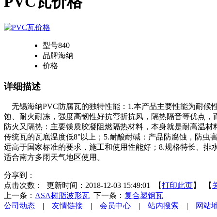
PVC瓦价格
型号
840
品牌
海纳
价格
详细描述
无锡海纳PVC防腐瓦的独特性能：1.本产品主要性能为耐候
蚀、耐火耐冻，强度高韧性好抗弯折抗风，隔热隔音等优点，而
防火又隔热：主要镁质胶凝阻燃隔热材料，本身就是耐高温材
传统瓦的瓦底温度低8°以上；5.耐酸耐碱：产品防腐蚀，防虫
远高于国家标准的要求，施工和使用性能好；8.规格特长、排
适合南方多雨天气地区使用。
分享到：
点击次数：
更新时间：2018-12-03 15:49:01 【
打印此页
】 【
上一条：
ASA树脂波形瓦
下一条：
复合塑钢瓦
公司动态
|
友情链接
|
会员中心
|
站内搜索
|
网站