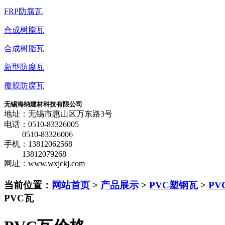
FRP防腐瓦
合成树脂瓦
合成树脂瓦
新型防腐瓦
覆膜防腐瓦
无锡海纳建材科技有限公司
地址：无锡市惠山区万东路3号
电话：0510-83326005
0510-83326006
手机：13812062568
13812079268
网址：www.wxjckj.com
当前位置：
网站首页
>
产品展示
>
PVC塑钢瓦
>
PV
PVC瓦