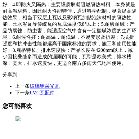
好；4.即防火又隔热：主要镁质胶凝阻燃隔热材料，本身就是
耐高温材料，因此耐火性能特佳，通过科学配制，显著提高隔
热效果，相当于双层土瓦以及彩钢瓦加贴泡沫材料的隔热性
能，比水泥瓦等传统瓦的瓦底温度低8°以上；5.耐酸耐碱：产
品防腐蚀，防虫害，能适应空气中含有一定酸碱浓度的生产环
境；6.耐候性好：耐高温，耐低温，不易变形及折裂；7.抗折
强度和抗冲击性能都远高于国家标准的要求，施工和使用性能
好；8.规格特长、排水速度快：产品长度在4200mm以上，减
少因接叠缝多而造成的漏雨的可能，瓦型是欧美式，排水槽
深，宽大，排水速度快，更适合南方多雨天气地区使用。
分享到：
上一条
玻璃钢采光瓦
下一条
PVC瓦配件
您可能喜欢