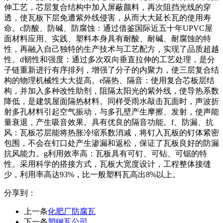
伸工艺，芯层复合结构中加入屏蔽颜料，再次阻挡光线的穿
透，使瓦板下层免遭紫外线侵害，从而大大延长瓦的使用寿
命。c防酸、防碱、防腐蚀：通过借鉴国际近五十年UPVC屋
面材料应用、实践、塑料本身具有耐酸、耐碱、耐腐蚀的特
性，再融入自己独特的生产技术与工艺配方，实现了品质超越
性。d韧性和强度：通过多次双向垂直拉伸的工艺处理，是分
子链重新进行有序排列，增强了分子的内聚力，使三层复合结
构的物理机械性大大提高。e隔热、隔音：使用复合芯板层结
构，并加入多种改性助剂，阻隔太阳光的紫外线，使导热系数
降低，是建筑屋面隔热材料。同样受雨水敲击瓦面时，声波折
射多孔材料引起空气振动，与多孔壁产生摩擦、发射，使声能
量衰退，产生吸音效果。具有优良的隔音功能。f、防漏、抗
风：瓦板芯层能将热胀冷缩系数消减，将钉入瓦板的钉体紧密
包围，不会在钉口处产生渗漏和返松，保证了瓦板良好的防漏
抗风能力。g利用效率高：瓦板具有可钉、可钻、可锯的特
性。采用科学的搭接方式，瓦板大宽度设计，工程整体接缝
少，利用率高达93%，比一般塑料瓦高出8%以上。
分享到：
上一条
化肥厂防腐瓦
下一条
塑钢瓦公司