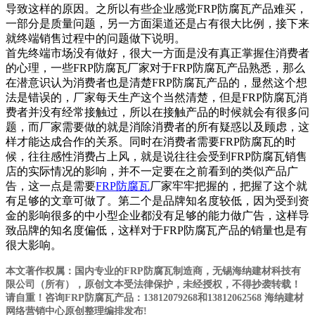
导致这样的原因。之所以有些企业感觉FRP防腐瓦产品难买，
一部分是质量问题，另一方面渠道还是占有很大比例，接下来
就终端销售过程中的问题做下说明。
首先终端市场没有做好，很大一方面是没有真正掌握住消费者
的心理，一些FRP防腐瓦厂家对于FRP防腐瓦产品熟悉，那么
在潜意识认为消费者也是清楚FRP防腐瓦产品的，显然这个想
法是错误的，厂家每天生产这个当然清楚，但是FRP防腐瓦消
费者并没有经常接触过，所以在接触产品的时候就会有很多问
题，而厂家需要做的就是消除消费者的所有疑惑以及顾虑，这
样才能达成合作的关系。同时在消费者需要FRP防腐瓦的时
候，往往感性消费占上风，就是说往往会受到FRP防腐瓦销售
店的实际情况的影响，并不一定要在之前看到的类似产品广
告，这一点是需要
FRP防腐瓦
厂家牢牢把握的，把握了这个就
有足够的文章可做了。第二个是品牌知名度较低，因为受到资
金的影响很多的中小型企业都没有足够的能力做广告，这样导
致品牌的知名度偏低，这样对于FRP防腐瓦产品的销量也是有
很大影响。
本文著作权属：国内专业的FRP防腐瓦制造商，无锡海纳建材科技有
限公司（所有），原创文本受法律保护，未经授权，不得抄袭转载！
请自重！咨询FRP防腐瓦产品：13812079268和13812062568 海纳建材
网络营销中心原创整理编排发布!