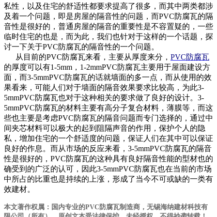
私性，以及住宅的舒适性都要求提高了很多，而其中两类都涉
及着一个问题，即是房屋的隔音性的问题，而PVC防腐瓦的隔
音性是很好的，普通房屋的隔音的重要性是不容置疑的，一些
临时住宅的也是，而为此，我们也针对于这样的一个话题，探
讨一下关于PVC防腐瓦的隔音性的一个问题。
从目前的PVC防腐瓦来看，主要从厚度来分，
PVC防腐瓦
的厚度可以有1-5mm，1-2mmPVC防腐瓦主要用于屋面建设方
面，而3-5mmPVC防腐瓦的话就墙面的多一点，而从使用的效
果看来，可能人们对于墙面的隔音效果要求比较高，为此3-
5mmPVC防腐瓦也对于这种相关的要求做了良好的设计。3-
5mmPVC防腐瓦的材料主要有高分子复合材料，薄膜等，而这
些也主要是考虑PVC防腐瓦的隔音问题而专门选择的，通过中
间夹芯材料可以极大的起到阻隔声音的作用，保护个人的隐
私，增加住宅的一个舒适度的问题，保证人们在其中可以保证
良好的作息。而从市场的反应来看，3-5mmPVC防腐瓦的隔音
性是很好的，PVC防腐瓦的这种具有良好隔音性能的型材也的
确受到的广泛的认可，因此3-5mmPVC防腐瓦也在当前的市场
中所占的比重也是持续的上涨，形成了当今不可或缺的一类有
效建材。
本文著作权属：国内专业的PVC防腐瓦制造商，无锡海纳建材科技有
限公司（所有），原创文本受法律保护，未经授权，不得抄袭转载！