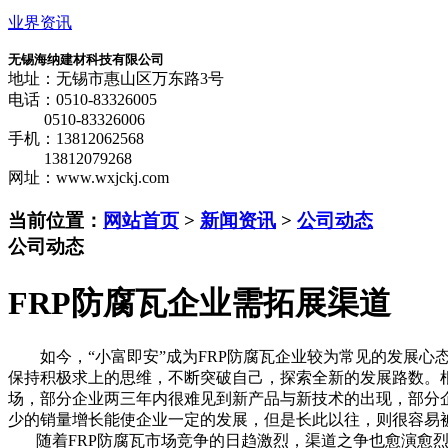
业界资讯
无锡海纳建材科技有限公司
地址：无锡市惠山区万东路3号
电话：0510-83326005
0510-83326006
手机：13812062568
13812079268
网址：www.wxjckj.com
当前位置：
网站首页
>
新闻资讯
>
公司动态
公司动态
FRP防腐瓦企业需拓展渠道
如今，“小富即安”成为FRP防腐瓦企业较为常见的发展心态
保持积极求上的思维，不断突破自己，探索全新的发展路数。根
场，部分企业两三年内很难见到新产品与新技术的出现，部分
少的销量增长能使企业一定的发展，但是长此以往，则很容易被
随着FRP防腐瓦市场竞争的日趋激烈，渠道之争也愈演愈烈