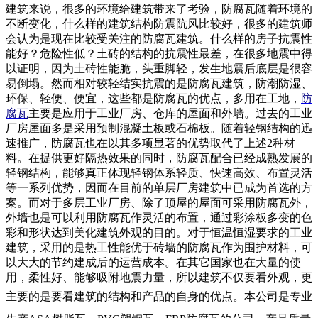
建筑来说，很多的环境给建筑带来了考验，防腐瓦
随着环境的
不断变化，什么样的建筑结构防震阬风比较好，很多的建筑师
会认为是现在比较受关注的
防腐瓦
建筑。什么样的房子抗震性
能好？危险性低？土砖的结构的抗震性最差，在很多地震中得
以证明，因为土砖性能脆，头重脚轻，发生地震后底层是很容
易倒塌。然而相对较轻结实抗震的是
防腐瓦
建筑，防潮防湿、
环保、轻便、便宜，这些都是
防腐瓦
的优点，多用在工地，
防
腐瓦
主要是应用于工业厂房、仓库的屋面和外墙。过去的工业
厂房屋面多是采用预制混凝土板或石棉板。随着轻钢结构的迅
速推广，
防腐瓦
也在以其多项显著的优势取代了上述2种材
料。在提供更好隔热效果的同时，
防腐瓦
配合已经成熟发展的
轻钢结构，能够真正体现轻钢体系轻质、快速高效、布置灵活
等一系列优势，因而在目前的单层厂房建筑中已成为首选的方
案。而对于多层工业厂房、除了顶屋的屋面可采用
防腐瓦
外，
外墙也是可以利用
防腐瓦
作灵活的布置，通过彩涂板多变的色
彩和形状达到美化建筑外观的目的。对于恒温恒湿要求的工业
建筑，采用的是热工性能优于砖墙的
防腐瓦
作为围护材料，可
以大大的节约建成后的运营成本。在其它国家也在大量的使
用，柔性好、能够吸附地震力量，所以建筑不仅要看外观，更
主要的是要看建筑的结构和产品的自身的优点。
本公司是专业