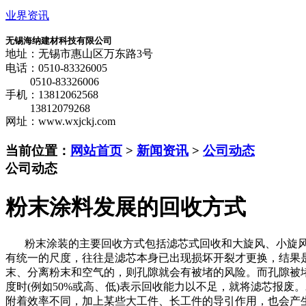
业界资讯
无锡海纳建材科技有限公司
地址：无锡市惠山区万东路3号
电话：0510-83326005
0510-83326006
手机：13812062568
13812079268
网址：www.wxjckj.com
当前位置：
网站首页
>
新闻资讯
>
公司动态
公司动态
粉末涂料发展的回收方式
粉末涂装的主要回收方式包括滤芯式回收和大旋风、小旋风组
有统一的尺度，往往是滤芯本身已出现损坏开裂才更换，结果
末、分离粉末和空气的，则孔隙就会有被堵的风险。而孔隙被
度时(例如50%或高、低)表示回收能力以不足，就将滤芯报
附着效率不同，加上某些大工件、长工件的导引作用，也会产